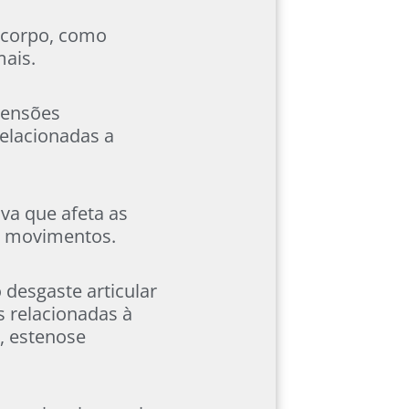
 corpo, como
mais.
tensões
relacionadas a
va que afeta as
os movimentos.
 desgaste articular
s relacionadas à
, estenose