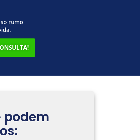
asso rumo
ida.
ONSULTA!
e podem
os: